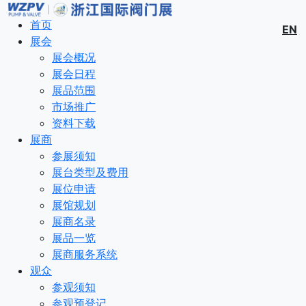
首页
EN
展会
展会概况
展会日程
展品范围
市场推广
资料下载
展商
参展须知
展台类型及费用
展位申请
展馆规划
展商名录
展品一览
展商服务系统
观众
参观须知
参观预登记