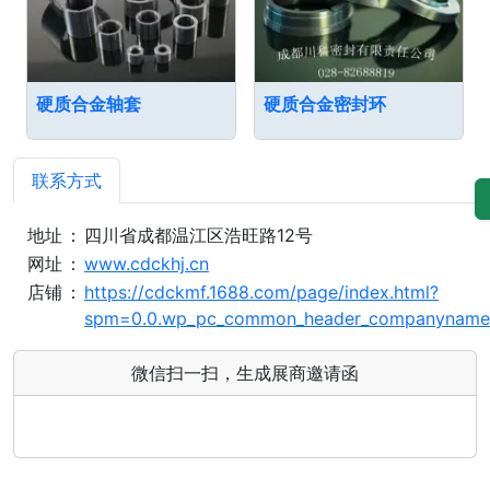
硬质合金轴套
硬质合金密封环
联系方式
地址
：
四川省成都温江区浩旺路12号
网址
：
www.cdckhj.cn
店铺
：
https://cdckmf.1688.com/page/index.html?
spm=0.0.wp_pc_common_header_companyname_
微信扫一扫，生成展商邀请函