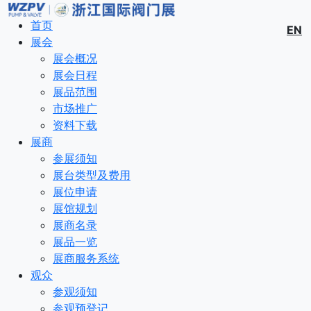
首页
EN
展会
展会概况
展会日程
展品范围
市场推广
资料下载
展商
参展须知
展台类型及费用
展位申请
展馆规划
展商名录
展品一览
展商服务系统
观众
参观须知
参观预登记