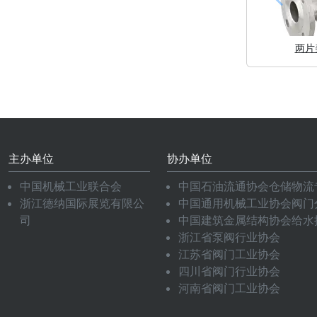
两片
主办单位
协办单位
中国机械工业联合会
中国石油流通协会仓储物流
浙江德纳国际展览有限公
中国通用机械工业协会阀门
司
中国建筑金属结构协会给水
浙江省泵阀行业协会
江苏省阀门工业协会
四川省阀门行业协会
河南省阀门工业协会