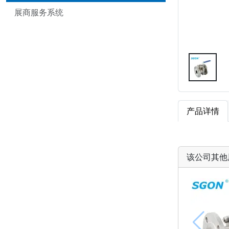
展商服务系统
产品详情
该公司其他