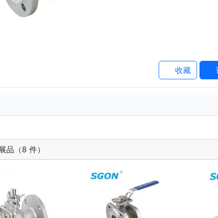
收藏
展品（8 件）