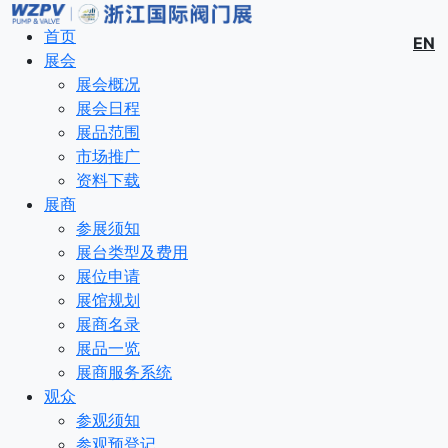
首页
EN
展会
展会概况
展会日程
展品范围
市场推广
资料下载
展商
参展须知
展台类型及费用
展位申请
展馆规划
展商名录
展品一览
展商服务系统
观众
参观须知
参观预登记