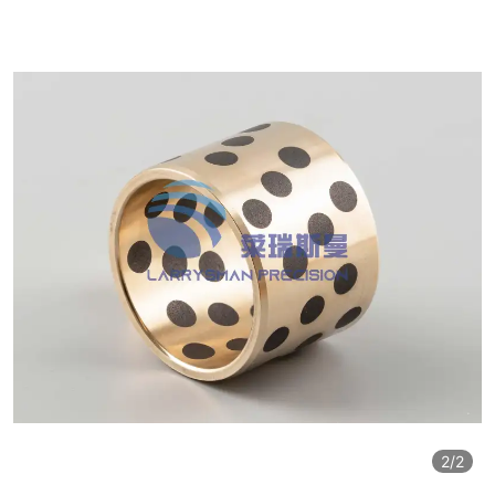
2
/2
2
/2