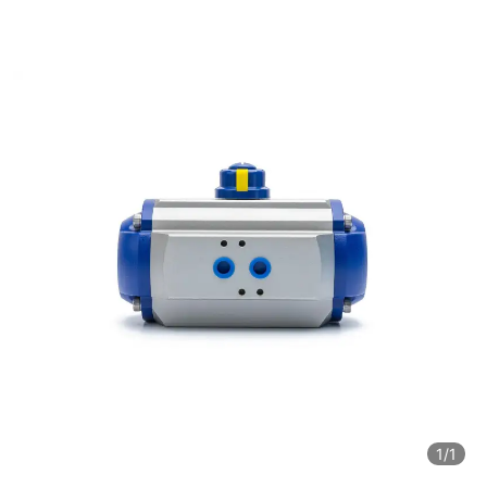
1
/1
1
/1