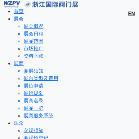
首页
EN
展会
展会概况
展会日程
展品范围
市场推广
资料下载
展商
参展须知
展台类型及费用
展位申请
展馆规划
展商名录
展品一览
展商服务系统
观众
参观须知
参观预登记