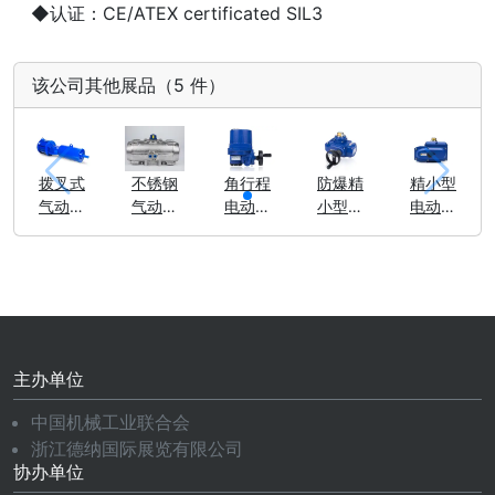
◆认证：CE/ATEX certificated SIL3
该公司其他展品（5 件）
拨叉式
不锈钢
角行程
防爆精
精小型
气动执
气动执
电动执
小型电
电动执
行器
行器
行器
动执行
行器
（BP系
（TBNS
（BQ系
器
（BN系
列）
系列）
列）
（BNE
列）
系列）
主办单位
中国机械工业联合会
浙江德纳国际展览有限公司
协办单位