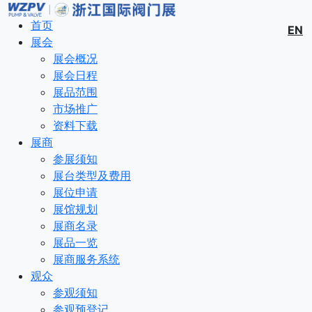
首页
EN
展会
展会概况
展会日程
展品范围
市场推广
资料下载
展商
参展须知
展台类型及费用
展位申请
展馆规划
展商名录
展品一览
展商服务系统
观众
参观须知
参观预登记